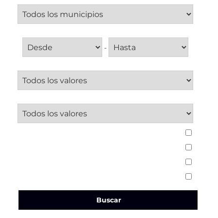
Superficie
-
Dormitorios desde
Baños desde
Calefacción
:
Finca
:
Garaje
:
Amueblado
:
Buscar