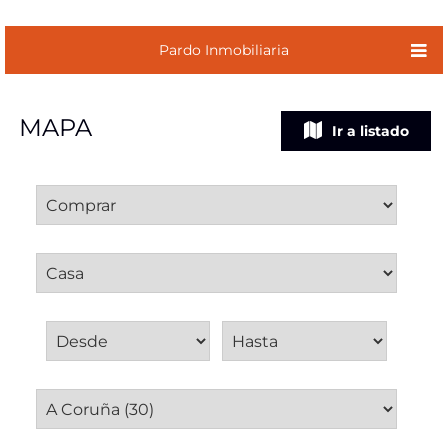
Pardo Inmobiliaria
MAPA
Ir a listado
Operación
Tipo inmueble
Precio de venta
Provincia
Municipio