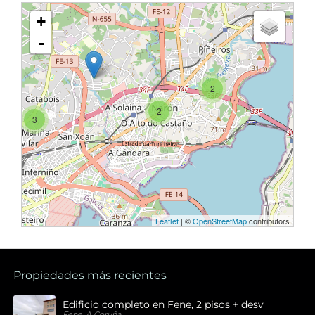
+
-
2
2
3
Leaflet
| ©
OpenStreetMap
contributors
Propiedades más recientes
Edificio completo en Fene, 2 pisos + desván , 1 bajo
Fene, A Coruña