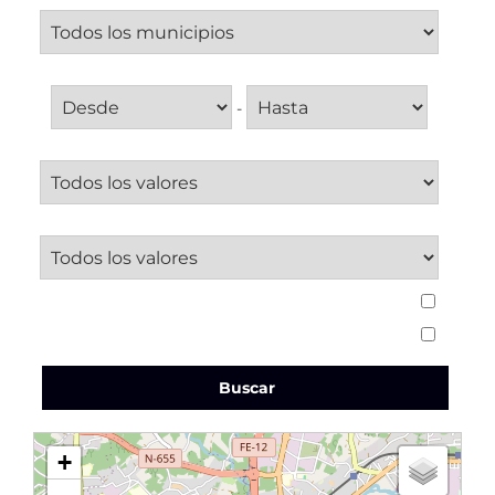
Superficie
-
Dormitorios desde
Baños desde
Ascensor
:
Garaje
:
Buscar
+