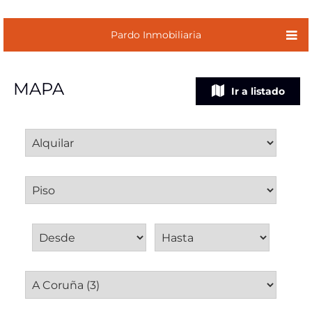
Pardo Inmobiliaria
MAPA
Ir a listado
Operación
Tipo inmueble
Precio de alquiler
Provincia
Municipio