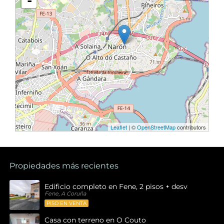
-
Leaflet
| ©
OpenStreetMap
contributors
Propiedades más recientes
Edificio completo en Fene, 2 pisos + desván , 1 bajo
Fene, A Coruña
PISO EN VENTA
Casa con terreno en O Couto