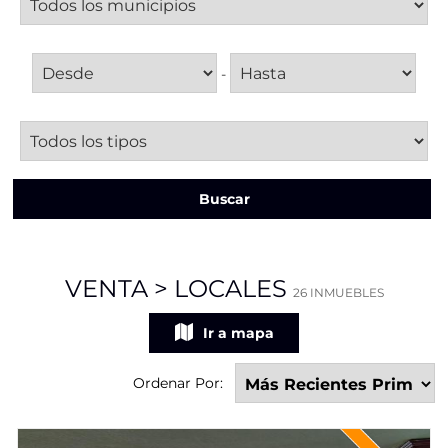
Superficie
-
Tipo de local
Buscar
Más opciones de búsqueda
VENTA > LOCALES
26 INMUEBLES
Ir a mapa
Ordenar Por: