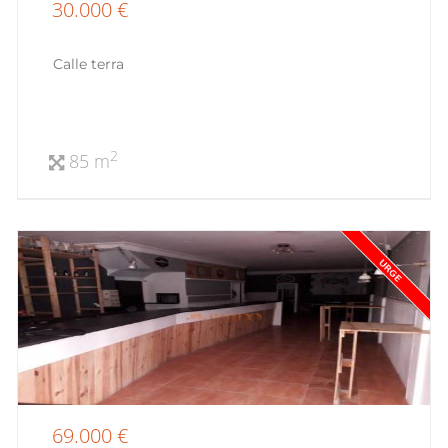
30.000 €
Calle terra
2
85 m
69.000 €