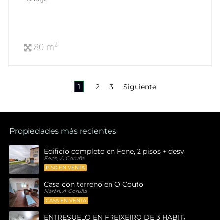
2
80 m
1
2
3
Siguiente
Propiedades más recientes
Edificio completo en Fene, 2 pisos + desván , 1 bajo
Fene, A Coruña
PISO EN VENTA
Casa con terreno en O Couto
Narón, A Coruña
CASA EN VENTA
ENTRESUELO EN FREIXEIRO DE 3 HABITACIONES