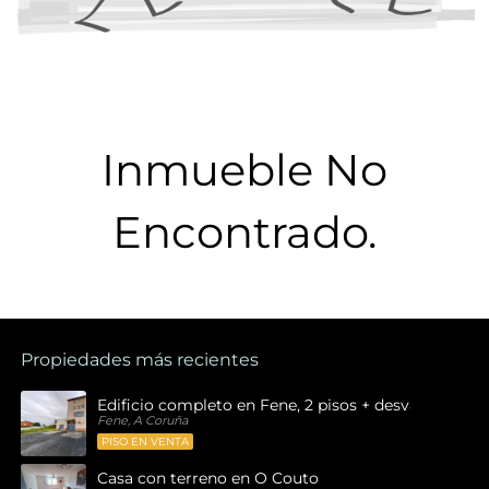
Inmueble No
Encontrado.
Propiedades más recientes
Edificio completo en Fene, 2 pisos + desván , 1 bajo
Fene, A Coruña
PISO EN VENTA
Casa con terreno en O Couto