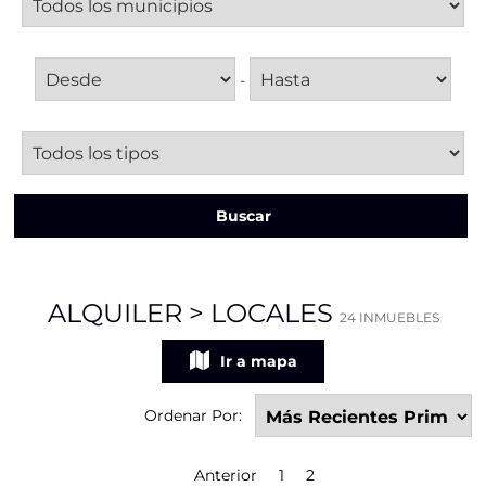
Superficie
-
Tipo de local
Buscar
Más opciones de búsqueda
ALQUILER > LOCALES
24 INMUEBLES
Ir a mapa
Ordenar Por:
Anterior
1
2