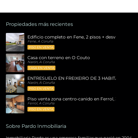
Propiedades más recientes
Edificio completo en Fene, 2 pisos + desván , 1 bajo
Fene, A Coruña
PISO EN VENTA
Casa con terreno en O Couto
Narón, A Coruña
CASA EN VENTA
ENTRESUELO EN FREIXEIRO DE 3 HABITACIONES
Narón, A Coruña
PISO EN VENTA
Piso venta zona centro-canido en Ferrol, 3 habitaci
Ferrol, A Coruña
PISO EN VENTA
Sobre Pardo Inmobiliaria
Inmobiliaria Pardo es una empresa familiar que nació en 2004